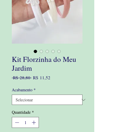
Kit Florzinha do Meu
Jardim
Preço
Preço
 R$ 28,80 
R$ 11,52
normal
promocional
Acabamento
*
Quantidade
*