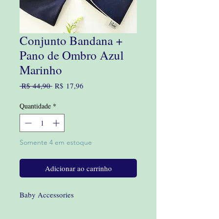
Conjunto Bandana +
Pano de Ombro Azul
Marinho
Preço
Preço
 R$ 44,90 
R$ 17,96
normal
promocional
Quantidade
*
Somente 4 em estoque
Adicionar ao carrinho
Baby Accessories