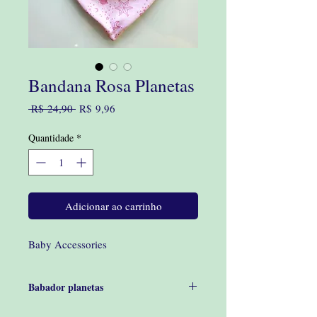
Bandana Rosa Planetas
Preço
Preço
 R$ 24,90 
R$ 9,96
normal
promocional
Quantidade
*
Adicionar ao carrinho
Baby Accessories
Babador planetas
Delicado babador rosa com estampa de