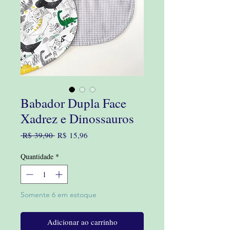
Babador Dupla Face
Xadrez e Dinossauros
Preço
Preço
 R$ 39,90 
R$ 15,96
normal
promocional
Quantidade
*
Somente 6 em estoque
Adicionar ao carrinho