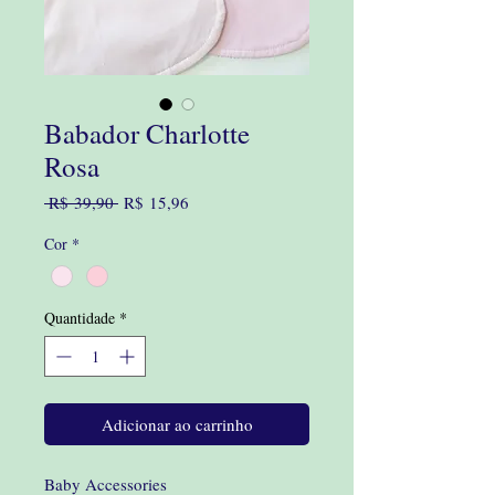
Babador Charlotte
Rosa
Preço
Preço
 R$ 39,90 
R$ 15,96
normal
promocional
Cor
*
Quantidade
*
Adicionar ao carrinho
Baby Accessories