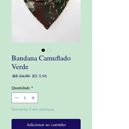
Bandana Camuflado
Verde
Preço
Preço
 R$ 24,90 
R$ 9,96
normal
promocional
Quantidade
*
Somente 5 em estoque
Adicionar ao carrinho