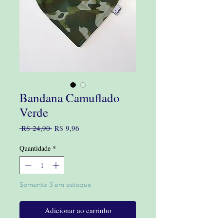
Bandana Camuflado
Verde
Preço
Preço
 R$ 24,90 
R$ 9,96
normal
promocional
Quantidade
*
Somente 3 em estoque
Adicionar ao carrinho