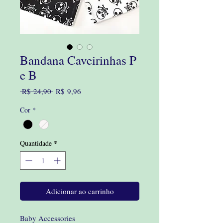
Bandana Caveirinhas P
e B
Preço
Preço
 R$ 24,90 
R$ 9,96
normal
promocional
Cor
*
Quantidade
*
Adicionar ao carrinho
Baby Accessories