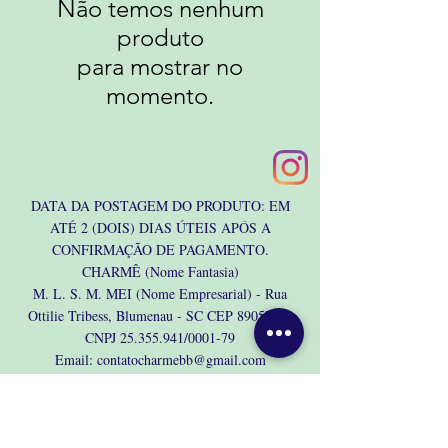
Não temos nenhum
produto
para mostrar no
momento.
DATA DA POSTAGEM DO PRODUTO: EM
ATÉ 2 (DOIS) DIAS ÚTEIS APÓS A
CONFIRMAÇÃO DE PAGAMENTO.
CHARMÊ (Nome Fantasia)
M. L. S. M. MEI (Nome Empresarial)
- Rua
Ottilie Tribess, Blumenau - SC CEP
89057630
CNPJ
25.355.941
/0001-79
Email:
contatocharmebb@gmail.com
Telefone (47) 99985-8513
Política de entrega
Política de Troca, Devolução e Reembolso
Métodos de pagamento: PIX, Boleto, Cartão de