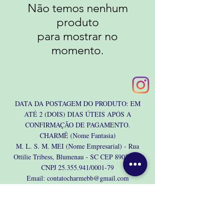
Não temos nenhum
produto
para mostrar no
momento.
DATA DA POSTAGEM DO PRODUTO: EM
ATÉ 2 (DOIS) DIAS ÚTEIS APÓS A
CONFIRMAÇÃO DE PAGAMENTO.
CHARMÊ (Nome Fantasia)
M. L. S. M. MEI (Nome Empresarial)
- Rua
Ottilie Tribess, Blumenau - SC CEP
89057630
CNPJ
25.355.941
/0001-79
Email:
contatocharmebb@gmail.com
Telefone (47) 99985-8513
Política de entrega
Política de Troca, Devolução e Reembolso