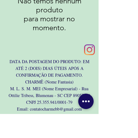
Não temos nenhum
produto
para mostrar no
momento.
DATA DA POSTAGEM DO PRODUTO: EM
ATÉ 2 (DOIS) DIAS ÚTEIS APÓS A
CONFIRMAÇÃO DE PAGAMENTO.
CHARMÊ (Nome Fantasia)
M. L. S. M. MEI (Nome Empresarial)
- Rua
Ottilie Tribess, Blumenau - SC CEP
89057630
CNPJ
25.355.941
/0001-79
Email:
contatocharmebb@gmail.com
Telefone (47) 99985-8513
Política de entrega
Política de Troca, Devolução e Reembolso
Métodos de pagamento: PIX, Boleto, Cartão de