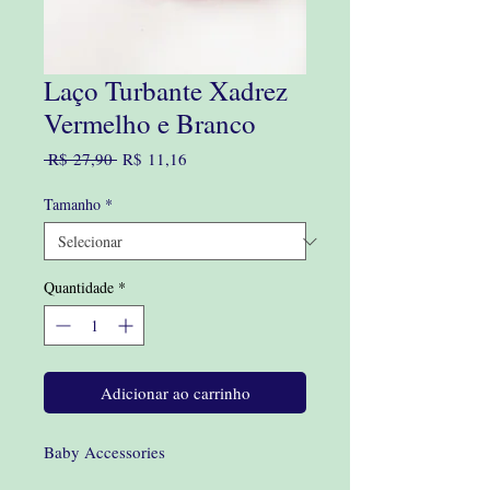
Laço Turbante Xadrez
Vermelho e Branco
Preço
Preço
 R$ 27,90 
R$ 11,16
normal
promocional
Tamanho
*
Quantidade
*
Adicionar ao carrinho
Baby Accessories