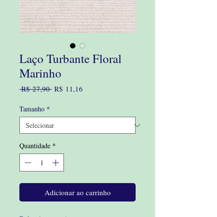
Laço Turbante Floral
Marinho
Preço
Preço
 R$ 27,90 
R$ 11,16
normal
promocional
Tamanho
*
Quantidade
*
Adicionar ao carrinho