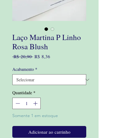
Laço Martina P Linho
Rosa Blush
Preço
Preço
 R$ 20,90 
R$ 8,36
normal
promocional
Acabamento
*
Quantidade
*
Somente 1 em estoque
Adicionar ao carrinho