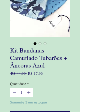
Kit Bandanas
Camuflado Tubarões +
Âncoras Azul
Preço
Preço
 R$ 44,90 
R$ 17,96
normal
promocional
Quantidade
*
Somente 3 em estoque