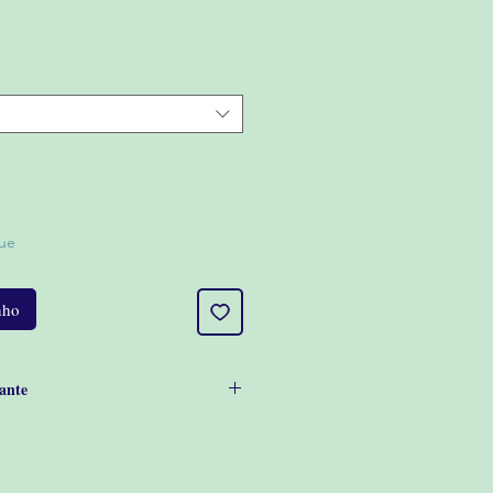
Preço
promocional
ue
nho
ante
rente/verso em malha 100% algodão e
l.
botão de pressão.