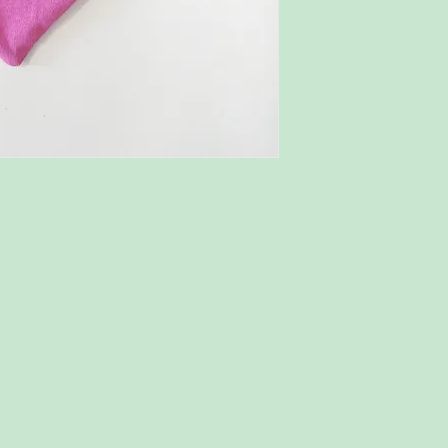
Tamanho único, recomen
até 24 meses em média.
Acompanha o laço:
Mini Turbante em malh
de seda slim.
A faixinha de meia de s
confortável. Se ajusta 
crescimento, sem machu
desde RN até 24 meses
Tamanho do laço: 8,0 
Feito à mão com carinh
As cores do produto po
monitor.