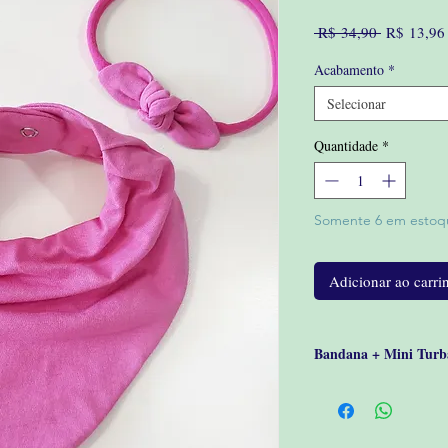
Preço
 R$ 34,90 
R$ 13,96
normal
Acabamento
*
Selecionar
Quantidade
*
Somente 6 em estoq
Adicionar ao carri
Bandana + Mini Turb
Babador Bandana com f
meio/forro impermeáve
Fechamento através de 