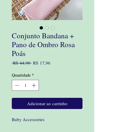
Conjunto Bandana +
Pano de Ombro Rosa
Poás
Preço
Preço
 R$ 44,90 
R$ 17,96
normal
promocional
Quantidade
*
Adicionar ao carrinho
Baby Accessories