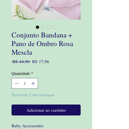
Conjunto Bandana +
Pano de Ombro Rosa
Mescla
Preço
Preço
 R$ 44,90 
R$ 17,96
normal
promocional
Quantidade
*
Somente 2 em estoque
Adicionar ao carrinho
Baby Accessories