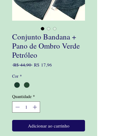
Conjunto Bandana +
Pano de Ombro Verde
Petróleo
Preço
Preço
 R$ 44,90 
R$ 17,96
normal
promocional
Cor
*
Quantidade
*
Adicionar ao carrinho